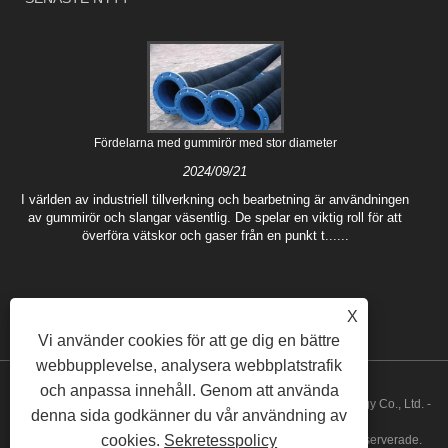
Fördelarna med gummirör med stor diameter
2024/09/21
I världen av industriell tillverkning och bearbetning är användningen
av gummirör och slangar väsentlig. De spelar en viktig roll för att
överföra vätskor och gaser från en punkt t......
X
Vi använder cookies för att ge dig en bättre
webbupplevelse, analysera webbplatstrafik
och anpassa innehåll. Genom att använda
Copyright © 2022 Hebei Fushuo Metal Rubber Plastic Technology Co., Ltd. -
denna sida godkänner du vår användning av
cookies.
Sekretesspolicy
Gummitör, mjuk anslutning, rörkompensator - Alla rättigheter reserverade.