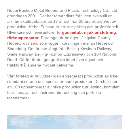
Hebei Fushuo Metal Rubber and Plastic Technology Co., Ltd.
grundades 2001. Det har förvandlats från liten skala till en
allmän skattebetalare på 17 år och har 20 års erfarenhet av
produktion. Hebei Fushuo är en stor pålitlig och professionell
tillverkare och leverantörer för
gummitub
,
mjuk anslutning
,
rörkompensator
. Företaget är beläget i Jingxian County,
Hebei-provinsen, som ligger i korsningen mellan Hebei och
Shandong. Det är inte långt från Beijing-Kowloon Railway,
Shide Railway, Beijing-Fuzhou Expressway och 104 National
Road. Därför är det geografiska läget överlägset och
trafikförhållandena mycket bekväma.
Vårt företag är huvudsakligen engagerat i produktion av icke-
standardiserade och specialformade produkter. Den har mer
än 100 uppsättningar av olika produktionsutrustning, komplett
test-, analys- och instrumentutrustning och perfekta
testmetoder.