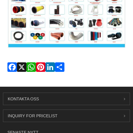
Facebook
X
WhatsApp
Pinterest
LinkedIn
Share
KONTAKTA OSS
INQUIRY FOR PRICELIST
SENASTE NYTT