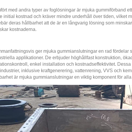
ört med andra typer av foglösningar är mjuka gummiförband ett k
e initial kostnad och kräver mindre underhåll över tiden, vilke
bär deras hållbarhet att de är en långvarig lösning som minskar 
skar kostnaderna.
anfattningsvis ger mjuka gummianslutningar en rad fördelar som 
striella applikationer. De erbjuder höghållfast konstruktion, ökad f
ationskontroll, enkel installation och kostnadseffektivitet. Dessa 
 industrier, inklusive kraftgenerering, vattenrening, VVS och k
lbarhet är mjuka gummianslutningar en viktig komponent för alla