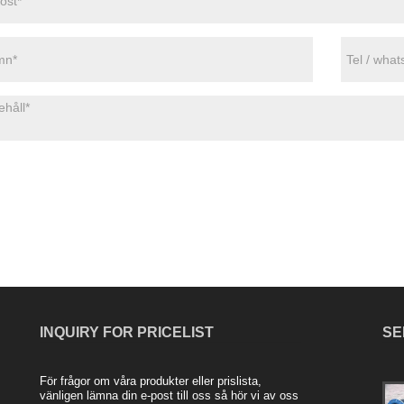
INQUIRY FOR PRICELIST
SE
För frågor om våra produkter eller prislista,
Fördelarna med Rubber Soft Connection
vänligen lämna din e-post till oss så hör vi av oss