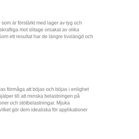
som är förstärkt med lager av tyg och
raftiga mot slitage orsakat av olika
om ett resultat har de längre livslängd och
s förmåga att böjas och böjas i enlighet
älper till att minska belastningen på
oner och stötbelastningar. Mjuka
ilket gör dem idealiska för applikationer