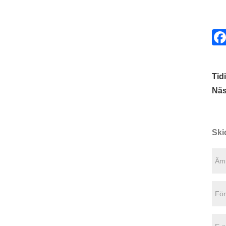
Tid
Näs
Ski