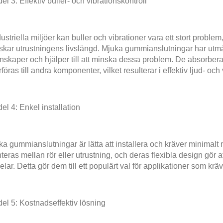
el 3: Effektiv buller- och vibrationskontroll
dustriella miljöer kan buller och vibrationer vara ett stort proble
skar utrustningens livslängd. Mjuka gummianslutningar har utmär
skaper och hjälper till att minska dessa problem. De absorberar
föras till andra komponenter, vilket resulterar i effektiv ljud- och 
el 4: Enkel installation
a gummianslutningar är lätta att installera och kräver minimalt
eras mellan rör eller utrustning, och deras flexibla design gör at
elar. Detta gör dem till ett populärt val för applikationer som krä
el 5: Kostnadseffektiv lösning