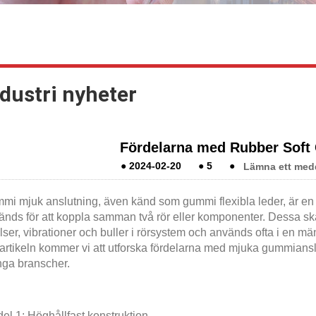
dustri nyheter
Fördelarna med Rubber Soft
●
2024-02-20
●
5
●
Lämna ett medd
mi mjuk anslutning, även känd som gummi flexibla leder, är en
änds för att koppla samman två rör eller komponenter. Dessa ska
lser, vibrationer och buller i rörsystem och används ofta i en män
artikeln kommer vi att utforska fördelarna med mjuka gummianslut
ga branscher.
el 1: Höghållfast konstruktion