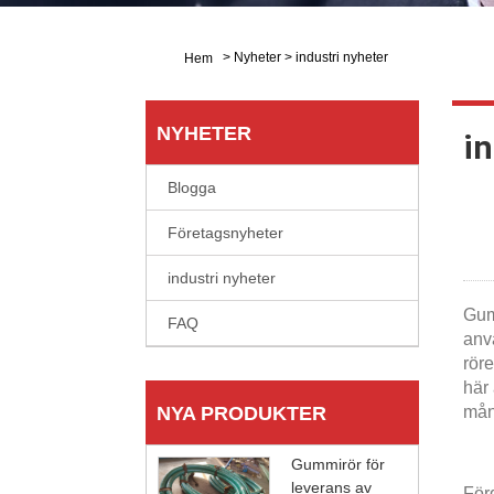
>
Nyheter
>
industri nyheter
Hem
NYHETER
in
Blogga
Företagsnyheter
industri nyheter
Gum
FAQ
anv
röre
här 
NYA PRODUKTER
mån
Gummirör för
leverans av
Förd