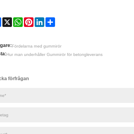
Facebook
X
WhatsApp
Pinterest
LinkedIn
Share
igare:
Fördelarna med gummirör
ta:
Hur man underhåller Gummirör för betongleverans
cka förfrågan