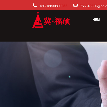
+86-18830800066
756540850@qq.
HEM