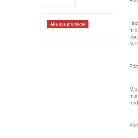
Förd
I in
Alla nya produkter
min
egen
över
Förd
Mjuk
mont
rörd
Förd