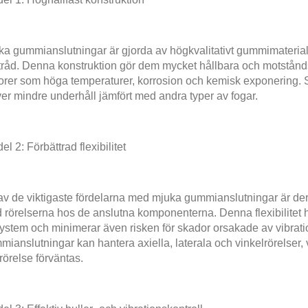
ka gummianslutningar är gjorda av högkvalitativt gummimaterial 
tråd. Denna konstruktion gör dem mycket hållbara och motståndsk
orer som höga temperaturer, korrosion och kemisk exponering. S
er mindre underhåll jämfört med andra typer av fogar.
el 2: Förbättrad flexibilitet
av de viktigaste fördelarna med mjuka gummianslutningar är dera
rörelserna hos de anslutna komponenterna. Denna flexibilitet hj
system och minimerar även risken för skador orsakade av vibrati
ianslutningar kan hantera axiella, laterala och vinkelrörelser, v
rörelse förväntas.