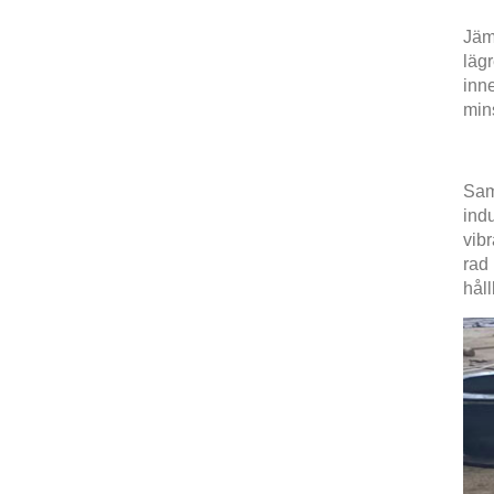
Jämf
lägr
inne
min
Samm
indu
vibr
rad
hål