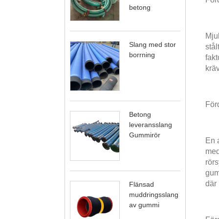
betong
Mju
Slang med stor
stål
borrning
fakt
kräv
Förd
Betong
leveransslang
Gummirör
En 
med 
rör
gumm
där 
Flänsad
muddringsslang
av gummi