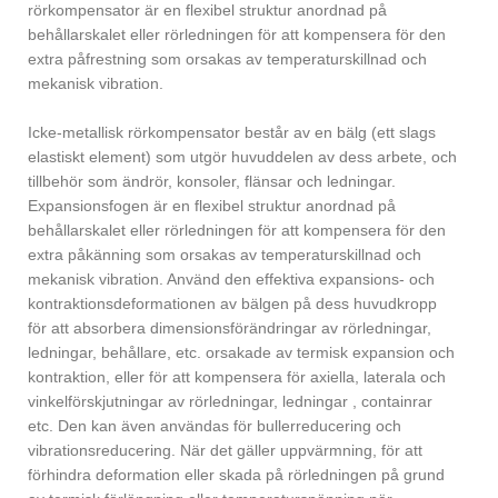
rörkompensator
är en flexibel struktur anordnad på
behållarskalet eller rörledningen för att kompensera för den
extra påfrestning som orsakas av temperaturskillnad och
mekanisk vibration.
Icke-metallisk rörkompensator består av en bälg (ett slags
elastiskt element) som utgör huvuddelen av dess arbete, och
tillbehör som ändrör, konsoler, flänsar och ledningar.
Expansionsfogen är en flexibel struktur anordnad på
behållarskalet eller rörledningen för att kompensera för den
extra påkänning som orsakas av temperaturskillnad och
mekanisk vibration. Använd den effektiva expansions- och
kontraktionsdeformationen av bälgen på dess huvudkropp
för att absorbera dimensionsförändringar av rörledningar,
ledningar, behållare, etc. orsakade av termisk expansion och
kontraktion, eller för att kompensera för axiella, laterala och
vinkelförskjutningar av rörledningar, ledningar , containrar
etc. Den kan även användas för bullerreducering och
vibrationsreducering. När det gäller uppvärmning, för att
förhindra deformation eller skada på rörledningen på grund