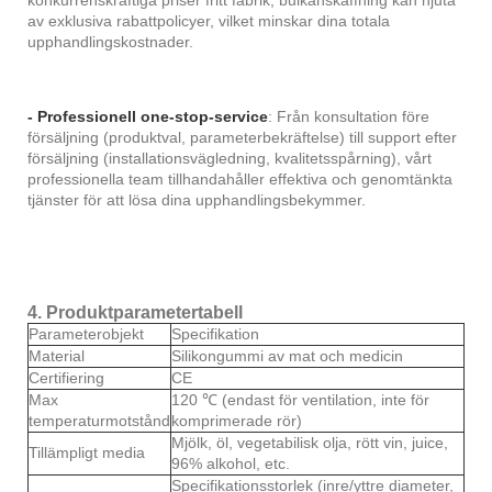
av exklusiva rabattpolicyer, vilket minskar dina totala
upphandlingskostnader.
- Professionell one-stop-service
: Från konsultation före
försäljning (produktval, parameterbekräftelse) till support efter
försäljning (installationsvägledning, kvalitetsspårning), vårt
professionella team tillhandahåller effektiva och genomtänkta
tjänster för att lösa dina upphandlingsbekymmer.
4. Produktparametertabell
Parameterobjekt
Specifikation
Material
Silikongummi av mat och medicin
Certifiering
CE
Max
120 ℃ (endast för ventilation, inte för
temperaturmotstånd
komprimerade rör)
Mjölk, öl, vegetabilisk olja, rött vin, juice,
Tillämpligt media
96% alkohol, etc.
Specifikationsstorlek (inre/yttre diameter,