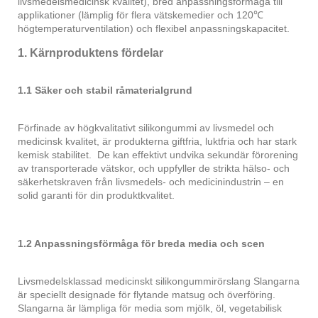
livsmedelsmedicinsk kvalitet), bred anpassningsförmåga till
applikationer (lämplig för flera vätskemedier och 120℃
högtemperaturventilation) och flexibel anpassningskapacitet.
1. Kärnproduktens fördelar
1.1 Säker och stabil råmaterialgrund
Förfinade av högkvalitativt silikongummi av livsmedel och
medicinsk kvalitet, är produkterna giftfria, luktfria och har stark
kemisk stabilitet. De kan effektivt undvika sekundär förorening
av transporterade vätskor, och uppfyller de strikta hälso- och
säkerhetskraven från livsmedels- och medicinindustrin – en
solid garanti för din produktkvalitet.
1.2 Anpassningsförmåga för breda media och scen
Livsmedelsklassad medicinskt silikongummirörslang Slangarna
är speciellt designade för flytande matsug och överföring.
Slangarna är lämpliga för media som mjölk, öl, vegetabilisk