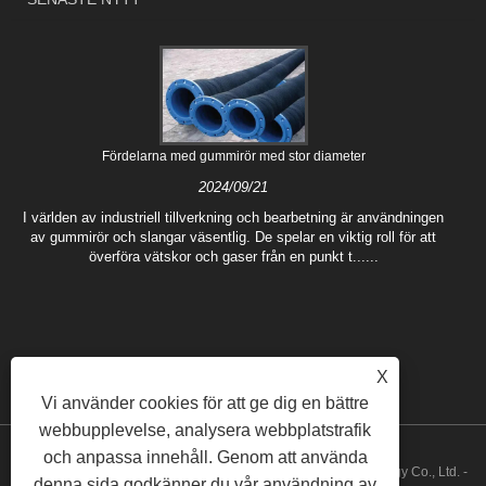
Fördelarna med gummirör med stor diameter
2024/09/21
I världen av industriell tillverkning och bearbetning är användningen
av gummirör och slangar väsentlig. De spelar en viktig roll för att
överföra vätskor och gaser från en punkt t......
X
Vi använder cookies för att ge dig en bättre
webbupplevelse, analysera webbplatstrafik
och anpassa innehåll. Genom att använda
Copyright © 2022 Hebei Fushuo Metal Rubber Plastic Technology Co., Ltd. -
denna sida godkänner du vår användning av