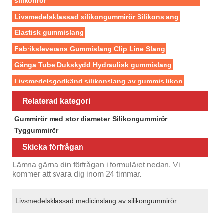
silikonrör
Livsmedelsklassad silikongummirör Silikonslang
Elastisk gummislang
Fabriksleverans Gummislang Clip Line Slang
Gänga Tube Dukskydd Hydraulisk gummislang
Livsmedelsgodkänd silikonslang av gummisilikon
Relaterad kategori
Gummirör med stor diameter
Silikongummirör
Tyggummirör
Skicka förfrågan
Lämna gärna din förfrågan i formuläret nedan. Vi
kommer att svara dig inom 24 timmar.