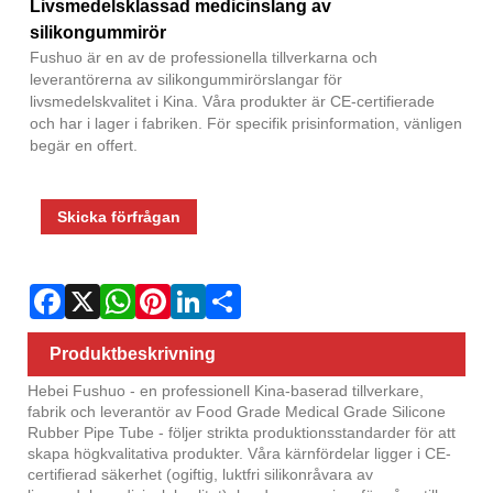
Fac
X
Wha
Pint
Link
Sha
Livsmedelsklassad medicinslang av
silikongummirör
Fushuo är en av de professionella tillverkarna och
leverantörerna av silikongummirörslangar för
livsmedelskvalitet i Kina. Våra produkter är CE-certifierade
och har i lager i fabriken. För specifik prisinformation, vänligen
begär en offert.
Skicka förfrågan
Produktbeskrivning
Hebei Fushuo - en professionell Kina-baserad tillverkare,
fabrik och leverantör av Food Grade Medical Grade Silicone
Rubber Pipe Tube - följer strikta produktionsstandarder för att
skapa högkvalitativa produkter. Våra kärnfördelar ligger i CE-
certifierad säkerhet (ogiftig, luktfri silikonråvara av