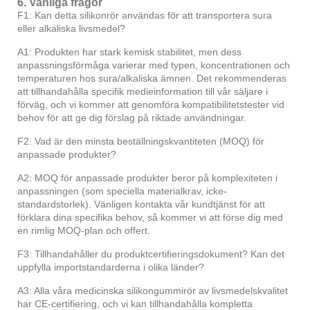
6. Vanliga frågor
F1: Kan detta silikonrör användas för att transportera sura
eller alkaliska livsmedel?
A1: Produkten har stark kemisk stabilitet, men dess
anpassningsförmåga varierar med typen, koncentrationen och
temperaturen hos sura/alkaliska ämnen. Det rekommenderas
att tillhandahålla specifik medieinformation till vår säljare i
förväg, och vi kommer att genomföra kompatibilitetstester vid
behov för att ge dig förslag på riktade användningar.
F2: Vad är den minsta beställningskvantiteten (MOQ) för
anpassade produkter?
A2: MOQ för anpassade produkter beror på komplexiteten i
anpassningen (som speciella materialkrav, icke-
standardstorlek). Vänligen kontakta vår kundtjänst för att
förklara dina specifika behov, så kommer vi att förse dig med
en rimlig MOQ-plan och offert.
F3: Tillhandahåller du produktcertifieringsdokument? Kan det
uppfylla importstandarderna i olika länder?
A3: Alla våra medicinska silikongummirör av livsmedelskvalitet
har CE-certifiering, och vi kan tillhandahålla kompletta