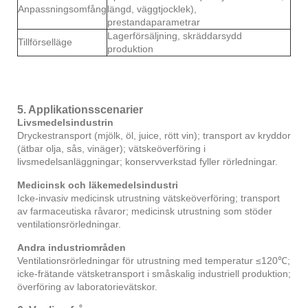
Anpassningsomfång
längd, väggtjocklek),
prestandaparametrar
Lagerförsäljning, skräddarsydd
Tillförselläge
produktion
5. Applikationsscenarier
Livsmedelsindustrin
Dryckestransport (mjölk, öl, juice, rött vin); transport av kryddor
(ätbar olja, sås, vinäger); vätskeöverföring i
livsmedelsanläggningar; konservverkstad fyller rörledningar.
Medicinsk och läkemedelsindustri
Icke-invasiv medicinsk utrustning vätskeöverföring; transport
av farmaceutiska råvaror; medicinsk utrustning som stöder
ventilationsrörledningar.
Andra industriområden
Ventilationsrörledningar för utrustning med temperatur ≤120℃;
icke-frätande vätsketransport i småskalig industriell produktion;
överföring av laboratorievätskor.