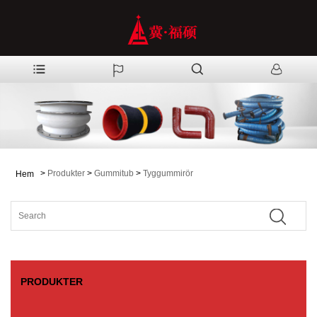
>
Produkter
>
Gummitub
>
Tyggummirör
Hem
PRODUKTER