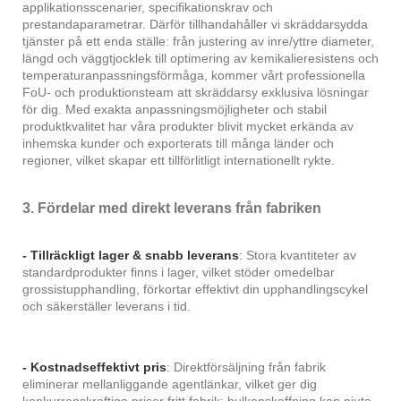
applikationsscenarier, specifikationskrav och
prestandaparametrar. Därför tillhandahåller vi skräddarsydda
tjänster på ett enda ställe: från justering av inre/yttre diameter,
längd och väggtjocklek till optimering av kemikalieresistens och
temperaturanpassningsförmåga, kommer vårt professionella
FoU- och produktionsteam att skräddarsy exklusiva lösningar
för dig. Med exakta anpassningsmöjligheter och stabil
produktkvalitet har våra produkter blivit mycket erkända av
inhemska kunder och exporterats till många länder och
regioner, vilket skapar ett tillförlitligt internationellt rykte.
3. Fördelar med direkt leverans från fabriken
- Tillräckligt lager & snabb leverans
: Stora kvantiteter av
standardprodukter finns i lager, vilket stöder omedelbar
grossistupphandling, förkortar effektivt din upphandlingscykel
och säkerställer leverans i tid.
- Kostnadseffektivt pris
: Direktförsäljning från fabrik
eliminerar mellanliggande agentlänkar, vilket ger dig
konkurrenskraftiga priser fritt fabrik; bulkanskaffning kan njuta